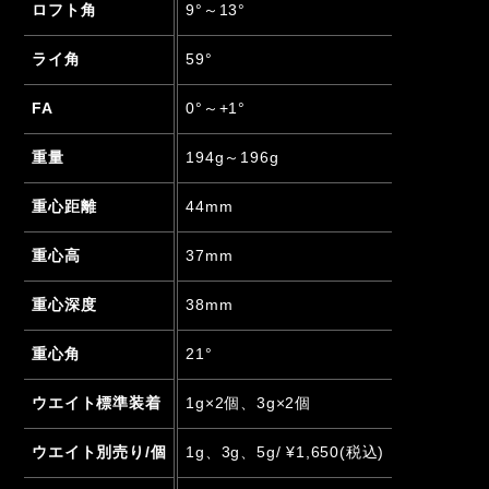
ロフト角
9°～13°
ライ角
59°
FA
0°～+1°
重量
194g～196g
重心距離
44mm
重心高
37mm
重心深度
38mm
重心角
21°
ウエイト標準装着
1g×2個、3g×2個
ウエイト別売り/個
1g、3g、5g/ ¥1,650(税込)