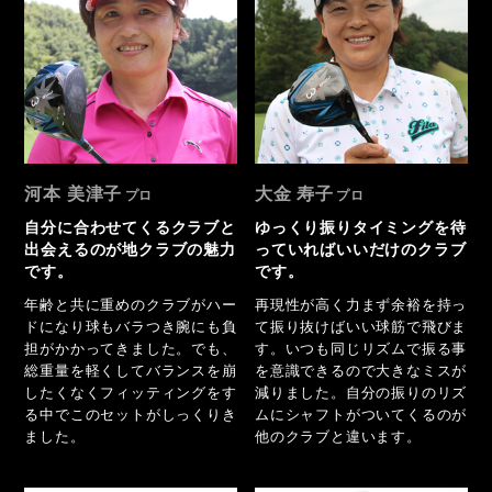
河本 美津子
大金 寿子
自分に合わせてくるクラブと
ゆっくり振りタイミングを待
出会えるのが地クラブの魅力
っていればいいだけのクラブ
です。
です。
年齢と共に重めのクラブがハー
再現性が高く力まず余裕を持っ
ドになり球もバラつき腕にも負
て振り抜けばいい球筋で飛びま
担がかかってきました。でも、
す。いつも同じリズムで振る事
総重量を軽くしてバランスを崩
を意識できるので大きなミスが
したくなくフィッティングをす
減りました。自分の振りのリズ
る中でこのセットがしっくりき
ムにシャフトがついてくるのが
ました。
他のクラブと違います。