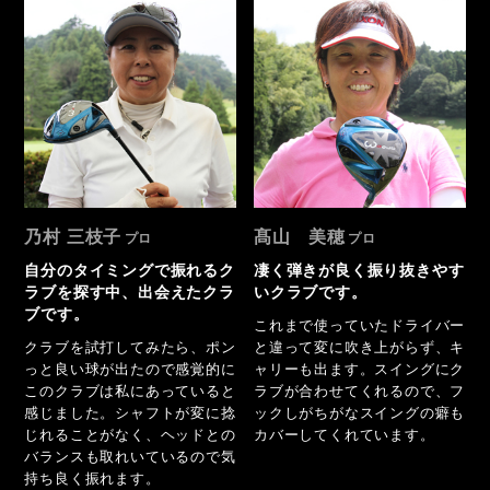
乃村 三枝子
髙山 美穂
自分のタイミングで振れるク
凄く弾きが良く振り抜きやす
ラブを探す中、出会えたクラ
いクラブです。
ブです。
これまで使っていたドライバー
クラブを試打してみたら、ポン
と違って変に吹き上がらず、キ
っと良い球が出たので感覚的に
ャリーも出ます。スイングにク
このクラブは私にあっていると
ラブが合わせてくれるので、フ
感じました。シャフトが変に捻
ックしがちがなスイングの癖も
じれることがなく、ヘッドとの
カバーしてくれています。
バランスも取れいているので気
持ち良く振れます。