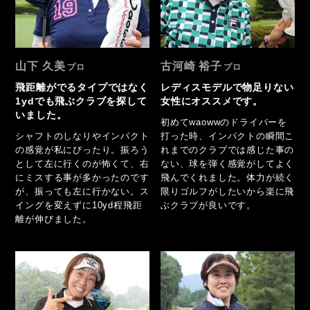
山下 久美
古河崎 裕子
飛距離がでるタイプではなく
レディスモデルで物足りない
1ydでも飛ぶクラブを探して
女性にオススメです。
いました。
初めてwaowwのドライバーを
シャフトのしなりやインパクト
打った時、インパクトの瞬間こ
の感覚が私にぴったり。振ろう
れまでのクラブでは感じた事の
として左に行くのが怖くて、右
ない、球を弾く感覚がしてよく
にミスする事が多かったのです
飛んでくれました。体力が続く
が、振っても左に行かない。ス
限りゴルフがしたいから楽に飛
イングを変えずに10yd程飛距
ぶクラブが良いです。
離が伸びました。