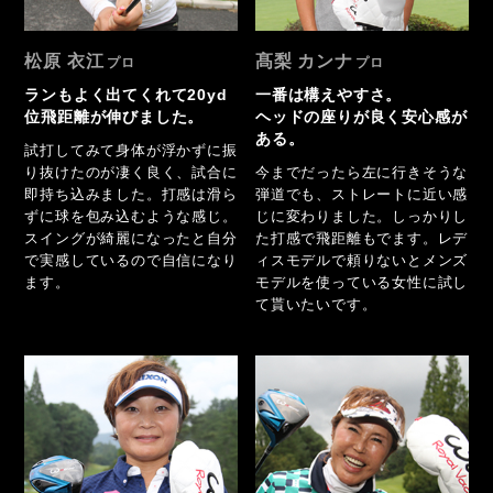
松原 衣江
髙梨 カンナ
ランもよく出てくれて20yd
一番は構えやすさ。
位飛距離が伸びました。
ヘッドの座りが良く安心感が
ある。
試打してみて身体が浮かずに振
り抜けたのが凄く良く、試合に
今までだったら左に行きそうな
即持ち込みました。打感は滑ら
弾道でも、ストレートに近い感
ずに球を包み込むような感じ。
じに変わりました。しっかりし
スイングが綺麗になったと自分
た打感で飛距離もでます。レデ
で実感しているので自信になり
ィスモデルで頼りないとメンズ
ます。
モデルを使っている女性に試し
て貰いたいです。