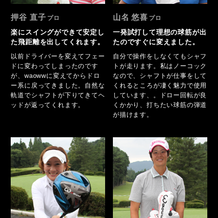
押谷 直子
山名 悠喜
楽にスイングができて安定し
一発試打して理想の球筋が出
た飛距離を出してくれます。
たのですぐに変えました。
以前ドライバーを変えてフェー
自分で操作をしなくてもシャフ
ドに変わってしまったのです
トが走ります。私はノーコック
が、waowwに変えてからドロ
なので、シャフトが仕事をして
ー系に戻ってきました。自然な
くれるところが凄く魅力で使用
軌道でシャフトが下りてきてヘ
しています、。ドロー回転が良
ッドが返ってくれます。
くかかり、打ちたい球筋の弾道
が描けます。